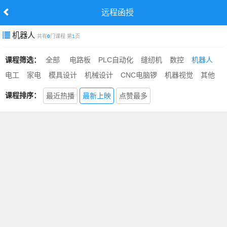
远程函授
机器人
共有
0
门课程 第
1
页
课程筛选：
全部
电路板
PLC自动化
缝纫机
数控
机器人
电工
家电
模具设计
机械设计
CNC电脑锣
机器视觉
其他
课程排序：
最近热播
最新上映
点赞最多