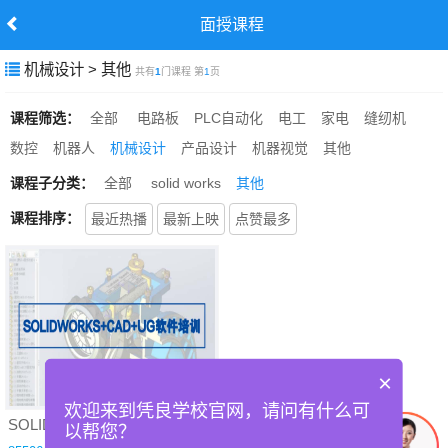
面授课程
机械设计 > 其他
共有
1
门课程 第
1
页
课程筛选：
全部
电路板
PLC自动化
电工
家电
缝纫机
数控
机器人
机械设计
产品设计
机器视觉
其他
课程子分类：
全部
solid works
其他
课程排序：
最近热播
最新上映
点赞最多
×
欢迎来到凭良学校官网，请问有什么可
SOLIDWORKS+CAD+UG软件培训
以帮您？